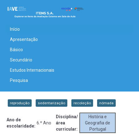
Início
Apresentação
Básico
Secundário
Estudos Internacionais
Pesquisa
reprodução
sedentarização
recoleção
nómada
Disciplina/
História e
Ano de
6.º Ano
área
Geografia de
escolaridade:
curricular:
Portugal