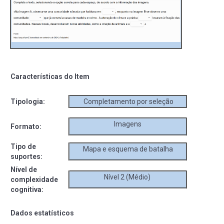
Características do Item
Tipologia:
Completamento por seleção
Imagens
Formato:
Tipo de
Mapa e esquema de batalha
suportes:
Nível de
Nível 2 (Médio)
complexidade
cognitiva:
Dados estatísticos