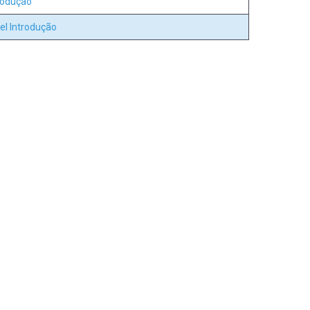
trodução
vel Introdução