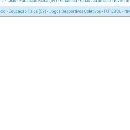
- 2.º Ciclo - Educação Física (59) - Ginástica - Ginástica de solo - Nível In
Ciclo - Educação Física (59) - Jogos Desportivos Coletivos - FUTEBOL - Ní