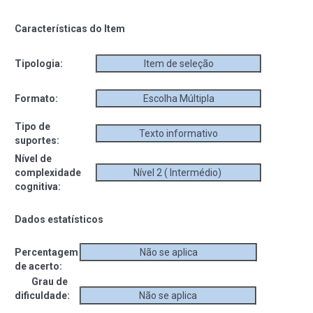
Características do Item
Tipologia:
Item de seleção
Formato:
Escolha Múltipla
Tipo de
Texto informativo
suportes:
Nível de
complexidade
Nível 2 ( Intermédio)
cognitiva:
Dados estatísticos
Percentagem
Não se aplica
de acerto:
Grau de
dificuldade:
Não se aplica