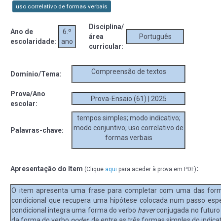
uso correlativo de formas verbais
Disciplina/
Ano de
6.º
área
Português
escolaridade:
ano
curricular:
Compreensão de textos
Domínio/Tema:
Prova/Ano
Prova-Ensaio (61) | 2025
escolar:
tempos simples; modo indicativo;
modo conjuntivo; uso correlativo de
Palavras-chave:
formas verbais
:
Apresentação do Item
(Clique
aqui
para aceder à prova em PDF)
O item apresenta uma frase para completar com uma das form
condicional que recupera uma hipótese colocada num passo espec
condicional integra uma forma do verbo
haver
conjugada no futuro 
da forma do verbo
poder
, de entre as três formas simples do indic