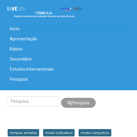
Início
Apresentação
Básico
Secundário
Estudos Internacionais
Pesquisa
Pesquisa
tempos simples
modo indicativo
modo conjuntivo