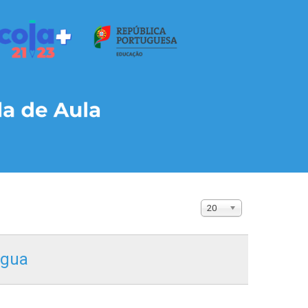
20
ngua