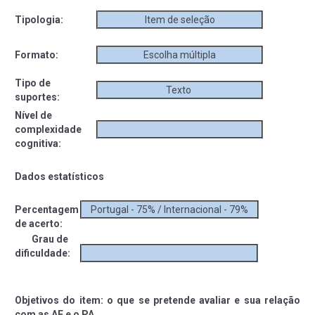
Tipologia:
Item de seleção
Formato:
Escolha múltipla
Tipo de
Texto
suportes:
Nível de
complexidade
cognitiva:
Dados estatísticos
Percentagem
Portugal - 75% / Internacional - 79%
de acerto:
Grau de
dificuldade:
Objetivos do item: o que se pretende avaliar e sua relação
com as AE e o PA