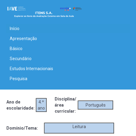
Início
Apresentação
Básico
Secundário
Estudos Internacionais
Pesquisa
Disciplina/
Ano de
4.º
área
Português
escolaridade:
ano
curricular:
Leitura
Domínio/Tema: