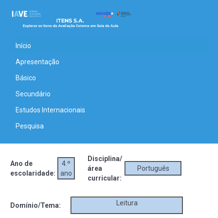
Início
Apresentação
Básico
Secundário
Estudos Internacionais
Pesquisa
Disciplina/
Ano de
4.º
área
Português
escolaridade:
ano
curricular:
Leitura
Domínio/Tema: