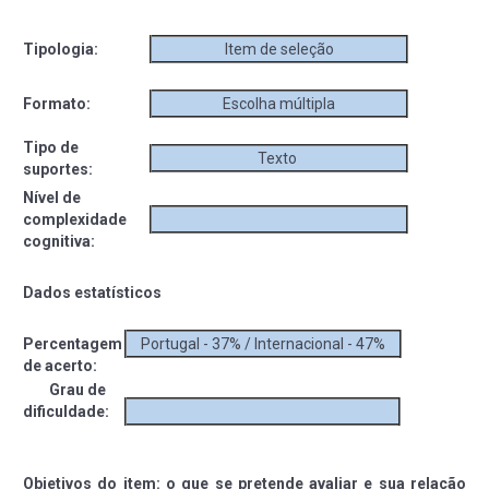
Tipologia:
Item de seleção
Formato:
Escolha múltipla
Tipo de
Texto
suportes:
Nível de
complexidade
cognitiva:
Dados estatísticos
Percentagem
Portugal - 37% / Internacional - 47%
de acerto:
Grau de
dificuldade:
Objetivos do item: o que se pretende avaliar e sua relação