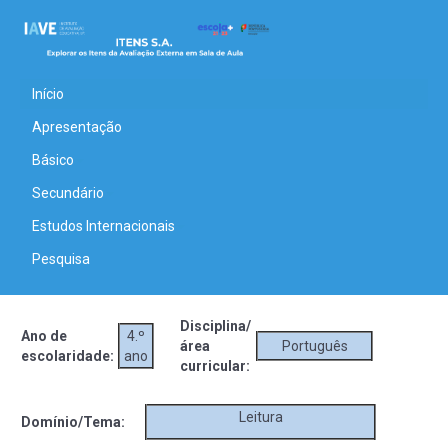
Início
Apresentação
Básico
Secundário
Estudos Internacionais
Pesquisa
Disciplina/
Ano de
4.º
área
Português
escolaridade:
ano
curricular:
Leitura
Domínio/Tema: