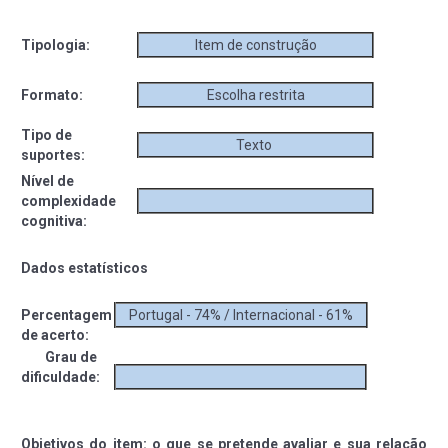
Tipologia:
Item de construção
Formato:
Escolha restrita
Tipo de
Texto
suportes:
Nível de
complexidade
cognitiva:
Dados estatísticos
Percentagem
Portugal - 74% / Internacional - 61%
de acerto:
Grau de
dificuldade:
Objetivos do item: o que se pretende avaliar e sua relação