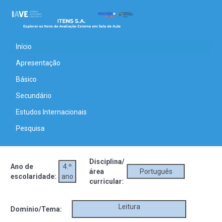
Início
Apresentação
Básico
Secundário
Estudos Internacionais
Pesquisa
Disciplina/
Ano de
4.º
área
Português
escolaridade:
ano
curricular:
Leitura
Domínio/Tema: