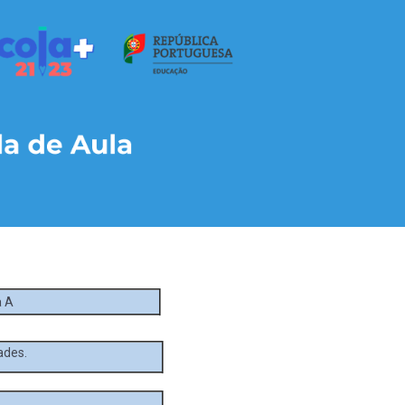
a A
ades.