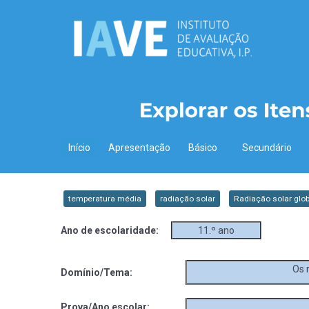
Início
Apresentação
Básico
Secundário
temperatura média
radiação solar
Radiação solar glob
Ano de escolaridade:
11.º ano
Os r
Domínio/Tema:
Prova/Ano escolar: