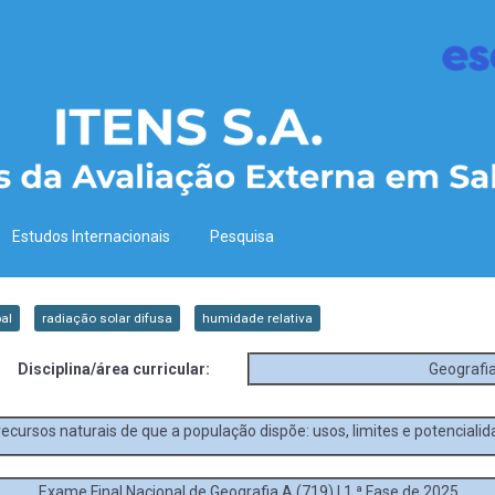
Estudos Internacionais
Pesquisa
al
radiação solar difusa
humidade relativa
Disciplina/área curricular:
Geografi
ecursos naturais de que a população dispõe: usos, limites e potencialid
Exame Final Nacional de Geografia A (719) | 1.ª Fase de 2025