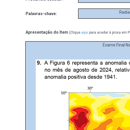
Radia
Palavras-chave:
Apresentação do Item
(Clique
aqui
para aceder à prova em P
Exame Final Na