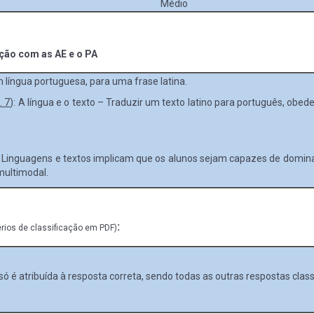
Médio
ação com as AE e o PA
 língua portuguesa, para uma frase latina.
. 7
): A língua e o texto – Traduzir um texto latino para português, obe
a Linguagens e textos implicam que os alunos sejam capazes de domin
multimodal.
:
érios de classificação em PDF)
ó é atribuída à resposta correta, sendo todas as outras respostas clas