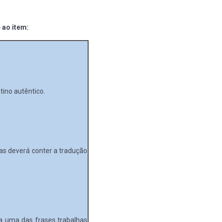
 ao item:
tino autêntico.
as deverá conter a tradução
a uma das frases trabalhas