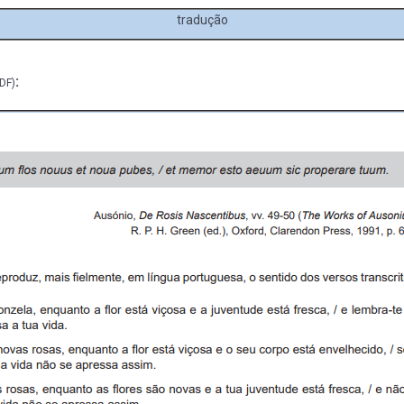
tradução
:
DF)