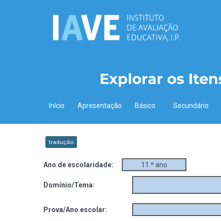
Início
Apresentação
Básico
Secundário
tradução
Ano de escolaridade:
11.º ano
Domínio/Tema:
Prova/Ano escolar: