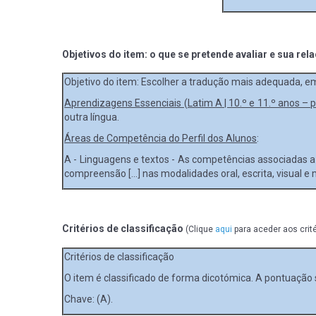
Objetivos do item: o que se pretende avaliar e sua rel
Objetivo do item: Escolher a tradução mais adequada, em
Aprendizagens Essenciais (Latim A | 10.º e 11.º anos – p
outra língua.
Áreas de Competência do Perfil dos Alunos
:
A - Linguagens e textos - As competências associadas 
compreensão […] nas modalidades oral, escrita, visual e 
Critérios de classificação
(Clique
aqui
para aceder aos crit
Critérios de classificação
O item é classificado de forma dicotómica. A pontuação s
Chave: (A).