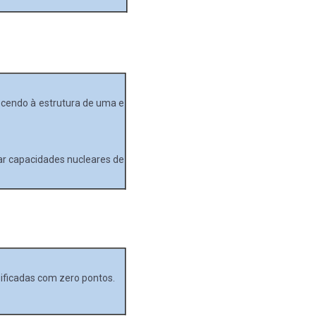
decendo à estrutura de uma e
ar capacidades nucleares de
sificadas com zero pontos.