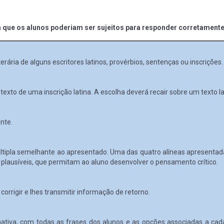
 que os alunos poderiam ser sujeitos para responder corretamente
rária de alguns escritores latinos, provérbios, sentenças ou inscrições.
texto de uma inscrição latina. A escolha deverá recair sobre um texto la
nte.
últipla semelhante ao apresentado. Uma das quatro alíneas apresentad
s plausíveis, que permitam ao aluno desenvolver o pensamento crítico.
corrigir e lhes transmitir informação de retorno.
ativa, com todas as frases dos alunos e as opções associadas a cad