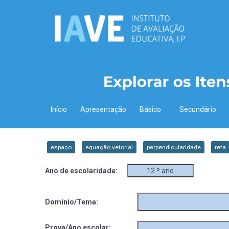
Início
Apresentação
Básico
Secundário
espaço
equação vetorial
perpendicularidade
reta
Ano de escolaridade:
12.º ano
Domínio/Tema:
Prova/Ano escolar: