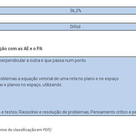
36,2%
Difícil
ação com as AE e o PA
perpendicular a outra e que passa num ponto.
problemas a equação vetorial de uma reta no plano e no espaço.
s e planos no espaço, utilizando:
 e textos; Raciocínio e resolução de problemas; Pensamento crítico e p
:
érios de classificação em PDF)