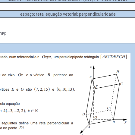
espaço; reta; equação vetorial; perpendicularidade
:
DF)