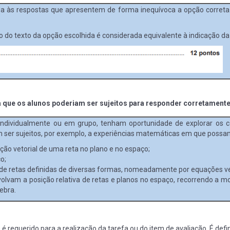
uída às respostas que apresentem de forma inequívoca a opção correta
ão do texto da opção escolhida é considerada equivalente à indicação da
 que os alunos poderiam ser sujeitos para responder corretamente
individualmente ou em grupo, tenham oportunidade de explorar os c
m ser sujeitos, por exemplo, a experiências matemáticas em que possa
ação vetorial de uma reta no plano e no espaço;
o;
 de retas definidas de diversas formas, nomeadamente por equações ve
olvam a posição relativa de retas e planos no espaço, recorrendo a m
ebra.
é requerido para a realização da tarefa ou do item de avaliação. É defi