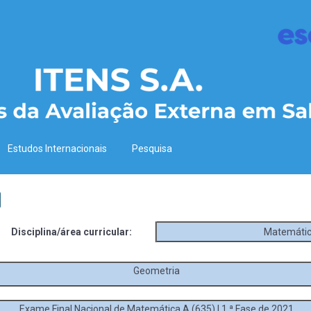
Estudos Internacionais
Pesquisa
Disciplina/área curricular:
Matemátic
Geometria
Exame Final Nacional de Matemática A (635) | 1.ª Fase de 2021