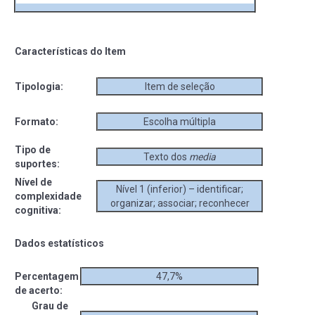
Características do Item
Tipologia:
Item de seleção
Formato:
Escolha múltipla
Tipo de
Texto dos
media
suportes:
Nível de
Nível 1 (inferior) – identificar;
complexidade
organizar; associar; reconhecer
cognitiva:
Dados estatísticos
Percentagem
47,7%
de acerto:
Grau de