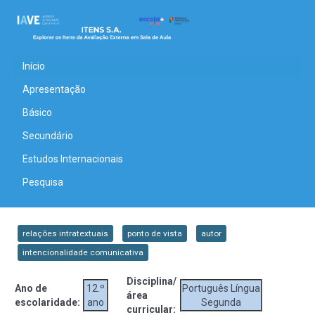
Início
Apresentação
Básico
Secundário
Estudos Internacionais
Pesquisa
relações intratextuais
ponto de vista
autor
intencionalidade comunicativa
Disciplina/
Ano de
12.º
Português Língua
área
escolaridade:
ano
Segunda
curricular: