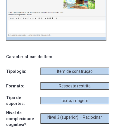
Características do Item
Tipologia:
Item de construção
Formato:
Resposta restrita
Tipo de
texto, imagem
suportes:
Nível de
Nível 3 (superior) – Raciocinar
complexidade
cognitiva*: