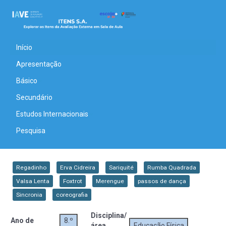
Início
Apresentação
Básico
Secundário
Estudos Internacionais
Pesquisa
Regadinho
Erva Cidreira
Sariquité
Rumba Quadrada
Valsa Lenta
Foxtrot
Merengue
passos de dança
Sincronia
coreografia
Disciplina/
Ano de
8.º
área
Educação Física