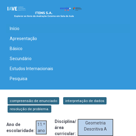
Início
Apresentação
Básico
Secundário
Estudos Internacionais
Pesquisa
compreensão de enunciado
interpretação de dados
resolução de problema.
Disciplina/
Geometria
Ano de
11.º
área
Descritiva A
escolaridade:
ano
curricular: