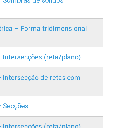
 – Sombras de sólidos
trica – Forma tridimensional
– Intersecções (reta/plano)
 – Intersecção de retas com
 – Secções
– Intersecções (reta/plano)