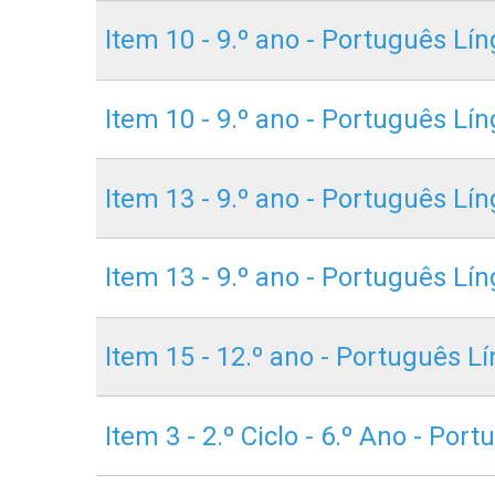
Item 10 - 9.º ano - Português Lí
Item 10 - 9.º ano - Português Lí
Item 13 - 9.º ano - Português Lí
Item 13 - 9.º ano - Português Lí
Item 15 - 12.º ano - Português L
Item 3 - 2.º Ciclo - 6.º Ano - P