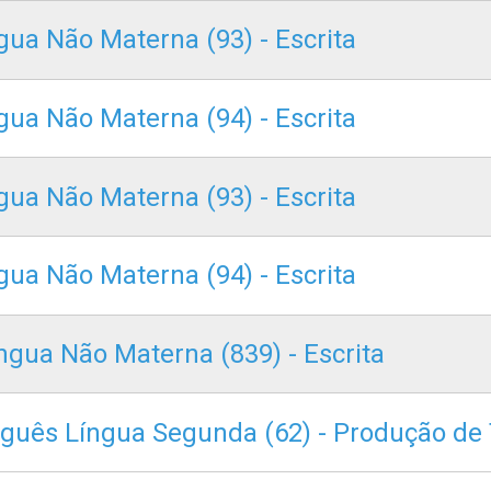
ngua Não Materna (93) - Escrita
ngua Não Materna (94) - Escrita
ngua Não Materna (93) - Escrita
ngua Não Materna (94) - Escrita
íngua Não Materna (839) - Escrita
ortuguês Língua Segunda (62) - Produção de