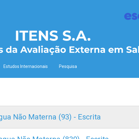
Estudos Internacionais
Pesquisa
ngua Não Materna (93) - Escrita